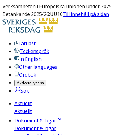
Verksamheten i Europeiska unionen under 2025
Betänkande 2025/26:UU10
Till innehåll på sidan
Lättläst
Teckenspråk
In English
Other languages
Ordbok
Aktivera lyssna
Sök
Aktuellt
Aktuellt
Dokument & lagar
Dokument & lagar