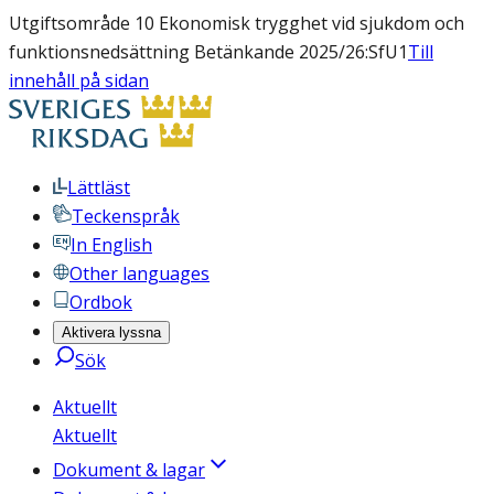
Utgiftsområde 10 Ekonomisk trygghet vid sjukdom och
funktionsnedsättning Betänkande 2025/26:SfU1
Till
innehåll på sidan
Lättläst
Teckenspråk
In English
Other languages
Ordbok
Aktivera lyssna
Sök
Aktuellt
Aktuellt
Dokument & lagar