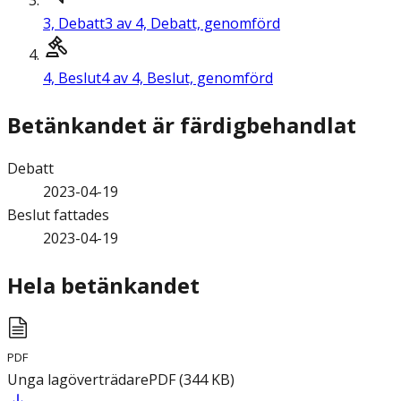
3,
Debatt
3 av 4, Debatt, genomförd
4,
Beslut
4 av 4, Beslut, genomförd
Betänkandet är färdigbehandlat
Debatt
2023-04-19
Beslut fattades
2023-04-19
Hela betänkandet
PDF
Unga lagöverträdare
PDF
(
344
KB
)