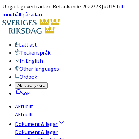
Unga lagöverträdare Betänkande 2022/23:JuU15
Till
innehåll på sidan
Lättläst
Teckenspråk
In English
Other languages
Ordbok
Aktivera lyssna
Sök
Aktuellt
Aktuellt
Dokument & lagar
Dokument & lagar