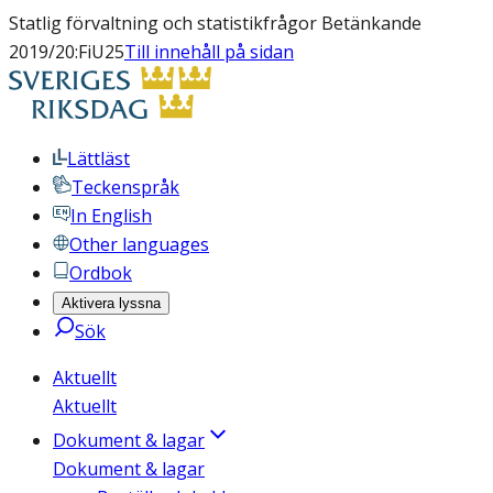
Statlig förvaltning och statistikfrågor Betänkande
2019/20:FiU25
Till innehåll på sidan
Lättläst
Teckenspråk
In English
Other languages
Ordbok
Aktivera lyssna
Sök
Aktuellt
Aktuellt
Dokument & lagar
Dokument & lagar