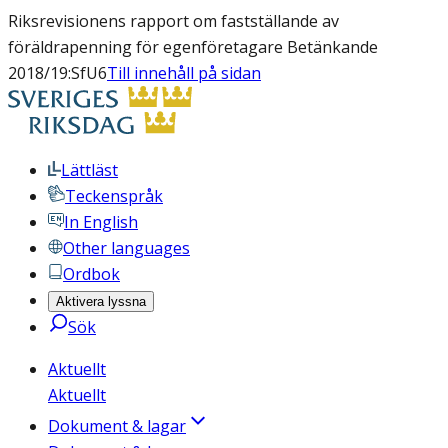
Riksrevisionens rapport om fastställande av
föräldrapenning för egenföretagare Betänkande
2018/19:SfU6
Till innehåll på sidan
Lättläst
Teckenspråk
In English
Other languages
Ordbok
Aktivera lyssna
Sök
Aktuellt
Aktuellt
Dokument & lagar