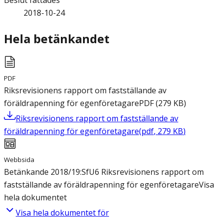
Beslut fattades
2018-10-24
Hela betänkandet
PDF
Riksrevisionens rapport om fastställande av
föräldrapenning för egenföretagare
PDF
(
279
KB
)
Riksrevisionens rapport om fastställande av
föräldrapenning för egenföretagare
(
pdf
,
279
KB
)
Webbsida
Betänkande 2018/19:SfU6 Riksrevisionens rapport om
fastställande av föräldrapenning för egenföretagare
Visa
hela dokumentet
Visa hela dokumentet för