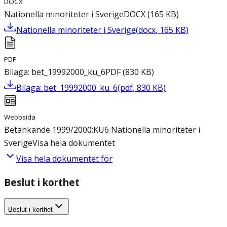
DOCX
Nationella minoriteter i Sverige
DOCX
(
165
KB
)
Nationella minoriteter i Sverige
(
docx
,
165
KB
)
PDF
Bilaga: bet_19992000_ku_6
PDF
(
830
KB
)
Bilaga: bet_19992000_ku_6
(
pdf
,
830
KB
)
Webbsida
Betänkande 1999/2000:KU6 Nationella minoriteter i
Sverige
Visa hela dokumentet
Visa hela dokumentet för
Beslut i korthet
Beslut i korthet