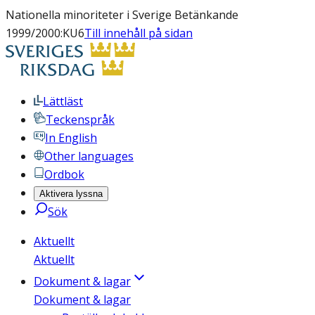
Nationella minoriteter i Sverige Betänkande
1999/2000:KU6
Till innehåll på sidan
Lättläst
Teckenspråk
In English
Other languages
Ordbok
Aktivera lyssna
Sök
Aktuellt
Aktuellt
Dokument & lagar
Dokument & lagar