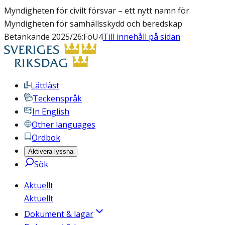
Myndigheten för civilt försvar – ett nytt namn för
Myndigheten för samhällsskydd och beredskap
Betänkande 2025/26:FöU4
Till innehåll på sidan
Lättläst
Teckenspråk
In English
Other languages
Ordbok
Aktivera lyssna
Sök
Aktuellt
Aktuellt
Dokument & lagar