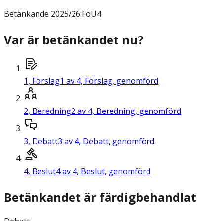
Betänkande
2025/26:FöU4
Var är betänkandet nu?
1,
Förslag
1 av 4, Förslag, genomförd
2,
Beredning
2 av 4, Beredning, genomförd
3,
Debatt
3 av 4, Debatt, genomförd
4,
Beslut
4 av 4, Beslut, genomförd
Betänkandet är färdigbehandlat