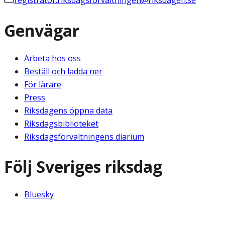
registrator.riksdagsforvaltningen@riksdagen.se
Genvägar
Arbeta hos oss
Beställ och ladda ner
För lärare
Press
Riksdagens öppna data
Riksdagsbiblioteket
Riksdagsförvaltningens diarium
Följ Sveriges riksdag
Bluesky