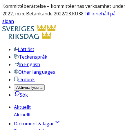
Kommittéberättelse – kommittéernas verksamhet under
2022, m.m. Betänkande 2022/23:KU38
Till innehåll på
sidan
Lättläst
Teckenspråk
In English
Other languages
Ordbok
Aktivera lyssna
Sök
Aktuellt
Aktuellt
Dokument & lagar