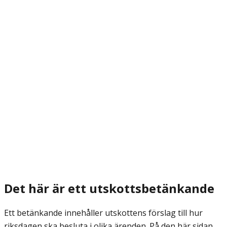
Det här är ett utskottsbetänkande
Ett betänkande innehåller utskottens förslag till hur
riksdagen ska besluta i olika ärenden. På den här sidan