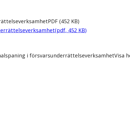
rrättelseverksamhet
PDF
(
452
KB
)
nderrättelseverksamhet
(
pdf
,
452
KB
)
nalspaning i försvarsunderrättelseverksamhet
Visa 