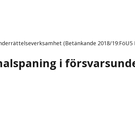
sunderrättelseverksamhet (Betänkande 2018/19:FöU5 
gnalspaning i försvarsun