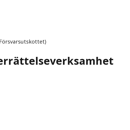
Försvarsutskottet)
derrättelseverksamhet