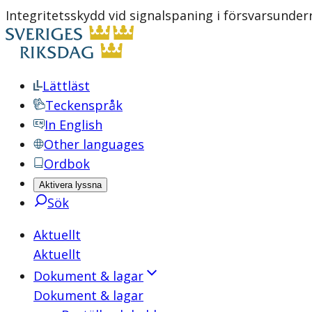
Integritetsskydd vid signalspaning i försvarsund
Lättläst
Teckenspråk
In English
Other languages
Ordbok
Aktivera lyssna
Sök
Aktuellt
Aktuellt
Dokument & lagar
Dokument & lagar