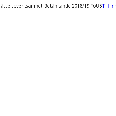
errättelseverksamhet Betänkande 2018/19:FöU5
Till i