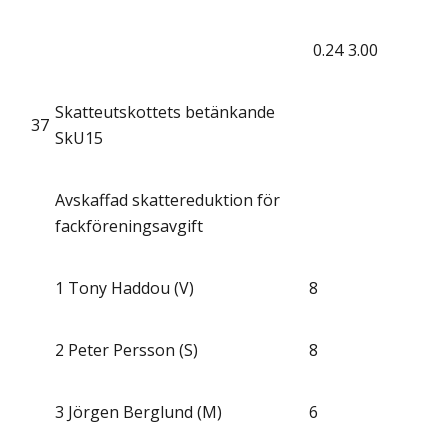
0.24
3.00
Skatteutskottets betänkande
37
SkU15
Avskaffad skattereduktion för
fackföreningsavgift
1
Tony Haddou (V)
8
2
Peter Persson (S)
8
3
Jörgen Berglund (M)
6