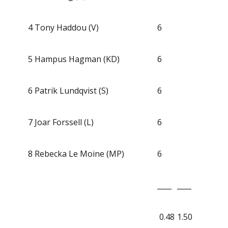
4
Tony Haddou (V)
6
5
Hampus Hagman (KD)
6
6
Patrik Lundqvist (S)
6
7
Joar Forssell (L)
6
8
Rebecka Le Moine (MP)
6
____
____
0.48
1.50