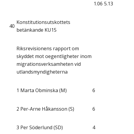
1.06
5.13
Konstitutionsutskottets
40
betänkande KU15
Riksrevisionens rapport om
skyddet mot oegentligheter inom
migrationsverksamheten vid
utlandsmyndigheterna
1
Marta Obminska (M)
6
2
Per-Arne Håkansson (S)
6
3
Per Söderlund (SD)
4