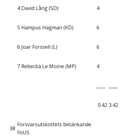
4
David Lång (SD)
4
5
Hampus Hagman (KD)
6
6
Joar Forssell (L)
6
7
Rebecka Le Moine (MP)
4
____
____
0.42
3.42
Försvarsutskottets betänkande
38
FöU5