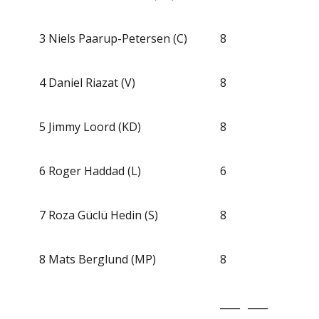
3
Niels Paarup-Petersen (C)
8
4
Daniel Riazat (V)
8
5
Jimmy Loord (KD)
8
6
Roger Haddad (L)
6
7
Roza Güclü Hedin (S)
8
8
Mats Berglund (MP)
8
____
____