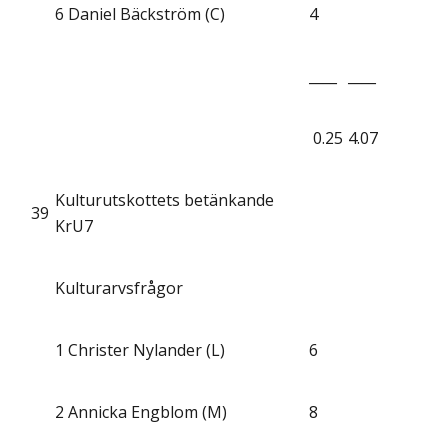
6
Daniel Bäckström (C)
4
____
____
0.25
4.07
Kulturutskottets betänkande
39
KrU7
Kulturarvsfrågor
1
Christer Nylander (L)
6
2
Annicka Engblom (M)
8