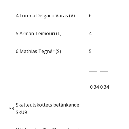
4
Lorena Delgado Varas (V)
6
5
Arman Teimouri (L)
4
6
Mathias Tegnér (S)
5
____
____
0.34
0.34
Skatteutskottets betänkande
33
SkU9