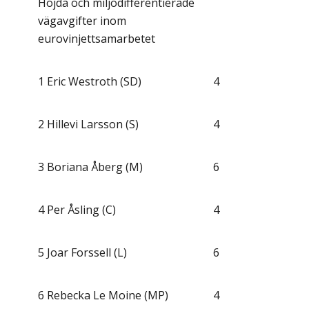
Höjda och miljödifferentierade
vägavgifter inom
eurovinjettsamarbetet
1
Eric Westroth (SD)
4
2
Hillevi Larsson (S)
4
3
Boriana Åberg (M)
6
4
Per Åsling (C)
4
5
Joar Forssell (L)
6
6
Rebecka Le Moine (MP)
4