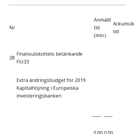
Anmäld
Ackumul
Nr
tid
tid
(min.)
Finansutskottets betänkande
28
FiU33
Extra ändringsbudget för 2019
Kapitalhöjning i Europeiska
investeringsbanken
____
____
0.00
0.00