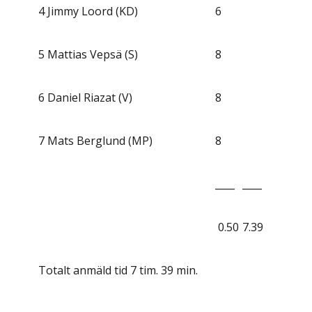
4
Jimmy Loord (KD)
6
5
Mattias Vepsä (S)
8
6
Daniel Riazat (V)
8
7
Mats Berglund (MP)
8
____
____
0.50
7.39
Totalt anmäld tid 7 tim. 39 min.