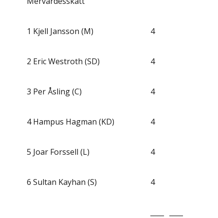
Mervärdesskatt
1
Kjell Jansson (M)
4
2
Eric Westroth (SD)
4
3
Per Åsling (C)
4
4
Hampus Hagman (KD)
4
5
Joar Forssell (L)
4
6
Sultan Kayhan (S)
4
____
____