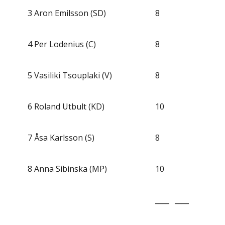
3
Aron Emilsson (SD)
8
4
Per Lodenius (C)
8
5
Vasiliki Tsouplaki (V)
8
6
Roland Utbult (KD)
10
7
Åsa Karlsson (S)
8
8
Anna Sibinska (MP)
10
____
____