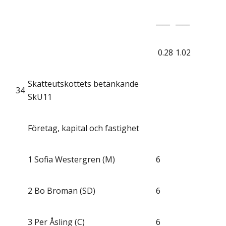
____
____
0.28
1.02
Skatteutskottets betänkande
34
SkU11
Företag, kapital och fastighet
1
Sofia Westergren (M)
6
2
Bo Broman (SD)
6
3
Per Åsling (C)
6