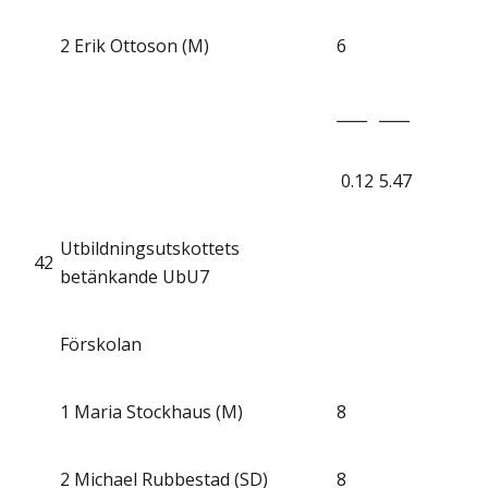
2
Erik Ottoson (M)
6
____
____
0.12
5.47
Utbildningsutskottets
42
betänkande UbU7
Förskolan
1
Maria Stockhaus (M)
8
2
Michael Rubbestad (SD)
8