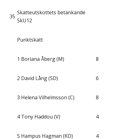
Skatteutskottets betänkande
35
SkU12
Punktskatt
1
Boriana Åberg (M)
8
2
David Lång (SD)
6
3
Helena Vilhelmsson (C)
8
4
Tony Haddou (V)
4
5
Hampus Hagman (KD)
4