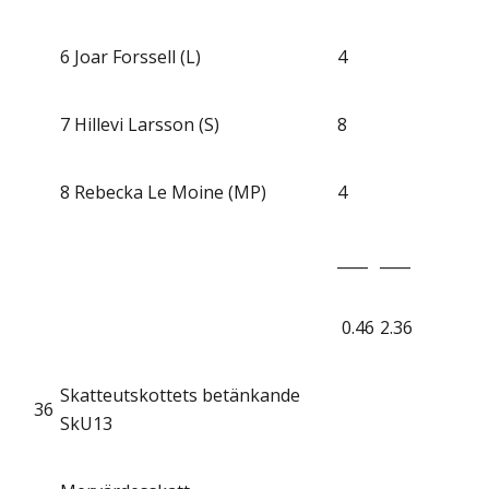
6
Joar Forssell (L)
4
7
Hillevi Larsson (S)
8
8
Rebecka Le Moine (MP)
4
____
____
0.46
2.36
Skatteutskottets betänkande
36
SkU13