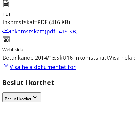
PDF
Inkomstskatt
PDF
(
416
KB
)
Inkomstskatt
(
pdf
,
416
KB
)
Webbsida
Betänkande 2014/15:SkU16 Inkomstskatt
Visa hela
Visa hela dokumentet för
Beslut i korthet
Beslut i korthet