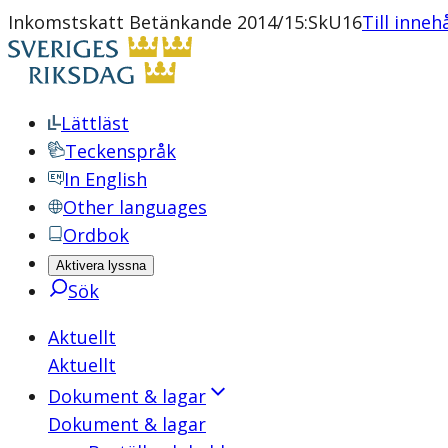
Inkomstskatt Betänkande 2014/15:SkU16
Till inneh
Lättläst
Teckenspråk
In English
Other languages
Ordbok
Aktivera lyssna
Sök
Aktuellt
Aktuellt
Dokument & lagar
Dokument & lagar