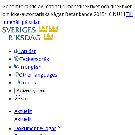
Genomförande av mätinstrumentdirektivet och direktivet
om icke-automatiska vågar Betänkande 2015/16:NU11
Till
innehåll på sidan
Lättläst
Teckenspråk
In English
Other languages
Ordbok
Aktivera lyssna
Sök
Aktuellt
Aktuellt
Dokument & lagar