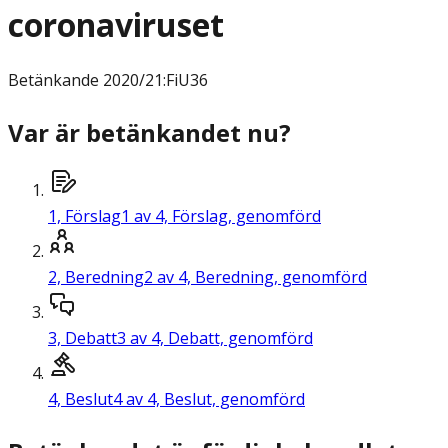
coronaviruset
Betänkande
2020/21:FiU36
Var är betänkandet nu?
1,
Förslag
1 av 4, Förslag, genomförd
2,
Beredning
2 av 4, Beredning, genomförd
3,
Debatt
3 av 4, Debatt, genomförd
4,
Beslut
4 av 4, Beslut, genomförd