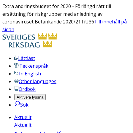
Extra ändringsbudget för 2020 - Förlängd rätt till
ersättning för riskgrupper med anledning av
coronaviruset Betänkande 2020/21:FiU36
Till innehåll på
sidan
Lättläst
Teckenspråk
In English
Other languages
Ordbok
Aktivera lyssna
Sök
Aktuellt
Aktuellt