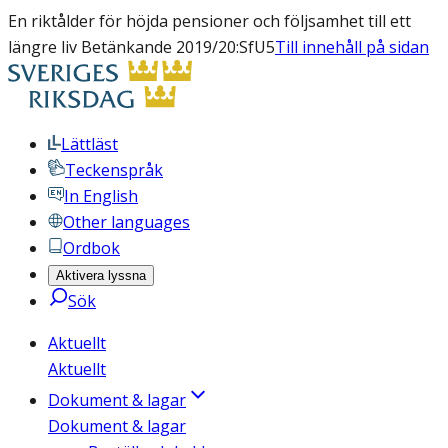
En riktålder för höjda pensioner och följsamhet till ett
längre liv Betänkande 2019/20:SfU5
Till innehåll på sidan
Lättläst
Teckenspråk
In English
Other languages
Ordbok
Aktivera lyssna
Sök
Aktuellt
Aktuellt
Dokument & lagar
Dokument & lagar