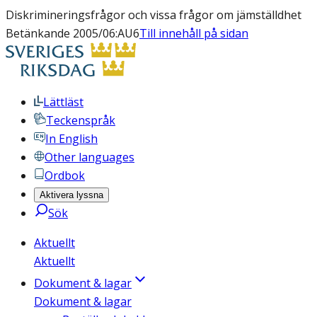
Diskrimineringsfrågor och vissa frågor om jämställdhet
Betänkande 2005/06:AU6
Till innehåll på sidan
Lättläst
Teckenspråk
In English
Other languages
Ordbok
Aktivera lyssna
Sök
Aktuellt
Aktuellt
Dokument & lagar
Dokument & lagar