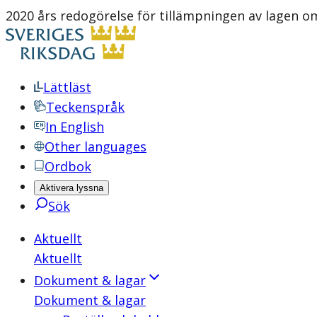
2020 års redogörelse för tillämpningen av lagen o
Lättläst
Teckenspråk
In English
Other languages
Ordbok
Aktivera lyssna
Sök
Aktuellt
Aktuellt
Dokument & lagar
Dokument & lagar