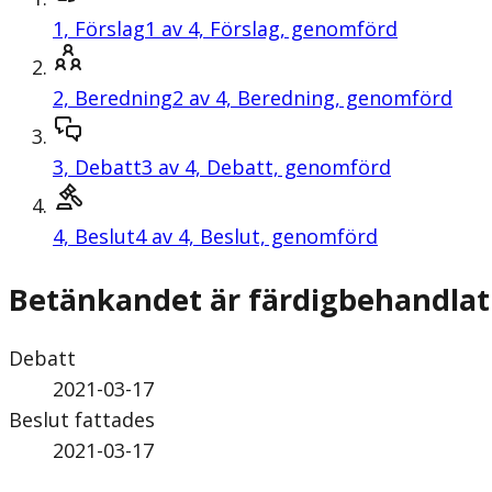
1,
Förslag
1 av 4, Förslag, genomförd
2,
Beredning
2 av 4, Beredning, genomförd
3,
Debatt
3 av 4, Debatt, genomförd
4,
Beslut
4 av 4, Beslut, genomförd
Betänkandet är färdigbehandlat
Debatt
2021-03-17
Beslut fattades
2021-03-17