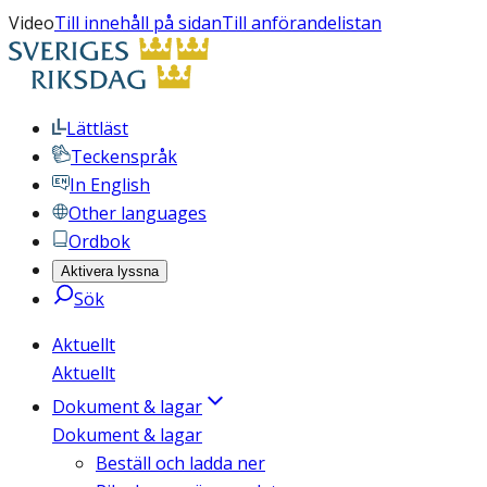
Video
Till innehåll på sidan
Till anförandelistan
Lättläst
Teckenspråk
In English
Other languages
Ordbok
Aktivera lyssna
Sök
Aktuellt
Aktuellt
Dokument & lagar
Dokument & lagar
Beställ och ladda ner