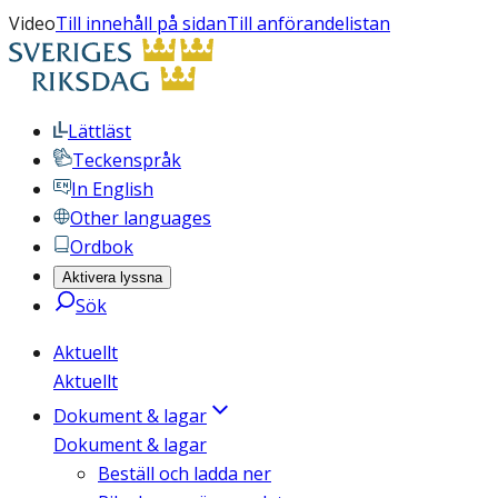
Video
Till innehåll på sidan
Till anförandelistan
Lättläst
Teckenspråk
In English
Other languages
Ordbok
Aktivera lyssna
Sök
Aktuellt
Aktuellt
Dokument & lagar
Dokument & lagar
Beställ och ladda ner