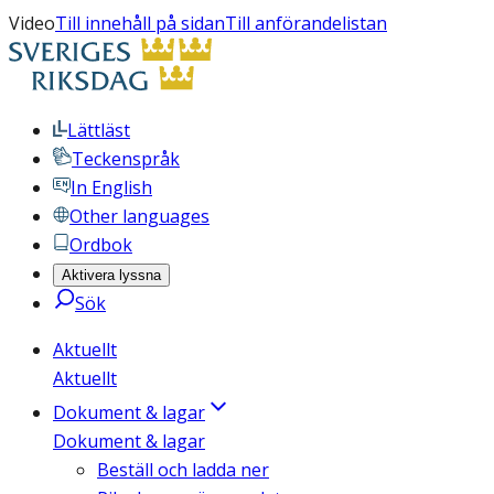
Video
Till innehåll på sidan
Till anförandelistan
Lättläst
Teckenspråk
In English
Other languages
Ordbok
Aktivera lyssna
Sök
Aktuellt
Aktuellt
Dokument & lagar
Dokument & lagar
Beställ och ladda ner