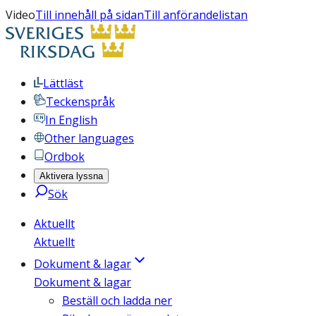
Video
Till innehåll på sidan
Till anförandelistan
Lättläst
Teckenspråk
In English
Other languages
Ordbok
Aktivera lyssna
Sök
Aktuellt
Aktuellt
Dokument & lagar
Dokument & lagar
Beställ och ladda ner