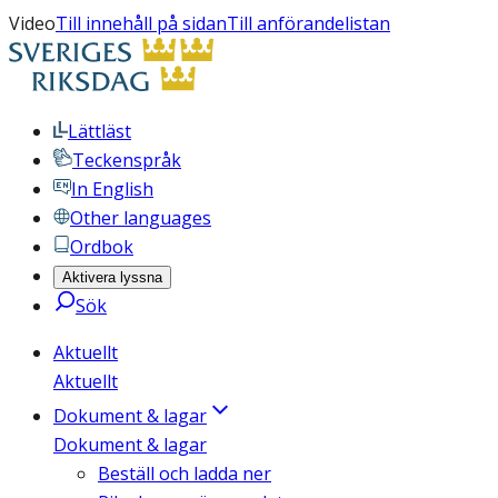
Video
Till innehåll på sidan
Till anförandelistan
Lättläst
Teckenspråk
In English
Other languages
Ordbok
Aktivera lyssna
Sök
Aktuellt
Aktuellt
Dokument & lagar
Dokument & lagar
Beställ och ladda ner