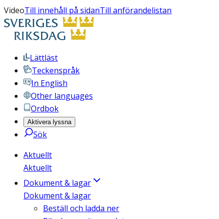
Video
Till innehåll på sidan
Till anförandelistan
Lättläst
Teckenspråk
In English
Other languages
Ordbok
Aktivera lyssna
Sök
Aktuellt
Aktuellt
Dokument & lagar
Dokument & lagar
Beställ och ladda ner