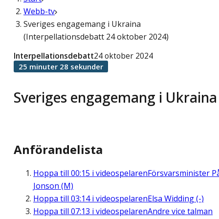
Webb-tv
Sveriges engagemang i Ukraina
(Interpellationsdebatt 24 oktober 2024)
Interpellationsdebatt
24 oktober 2024
25 minuter 28 sekunder
Sveriges engagemang i Ukraina
Anförandelista
Hoppa till
00:15
i videospelaren
Försvarsminister P
Jonson (M)
Hoppa till
03:14
i videospelaren
Elsa Widding (-)
Hoppa till
07:13
i videospelaren
Andre vice talman