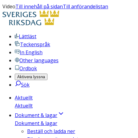
Video
Till innehåll på sidan
Till anförandelistan
Lättläst
Teckenspråk
In English
Other languages
Ordbok
Aktivera lyssna
Sök
Aktuellt
Aktuellt
Dokument & lagar
Dokument & lagar
Beställ och ladda ner