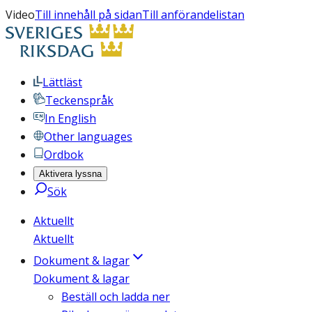
Video
Till innehåll på sidan
Till anförandelistan
Lättläst
Teckenspråk
In English
Other languages
Ordbok
Aktivera lyssna
Sök
Aktuellt
Aktuellt
Dokument & lagar
Dokument & lagar
Beställ och ladda ner