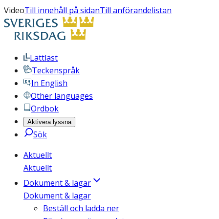
Video
Till innehåll på sidan
Till anförandelistan
Lättläst
Teckenspråk
In English
Other languages
Ordbok
Aktivera lyssna
Sök
Aktuellt
Aktuellt
Dokument & lagar
Dokument & lagar
Beställ och ladda ner