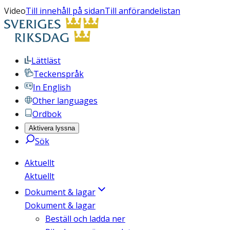
Video
Till innehåll på sidan
Till anförandelistan
Lättläst
Teckenspråk
In English
Other languages
Ordbok
Aktivera lyssna
Sök
Aktuellt
Aktuellt
Dokument & lagar
Dokument & lagar
Beställ och ladda ner