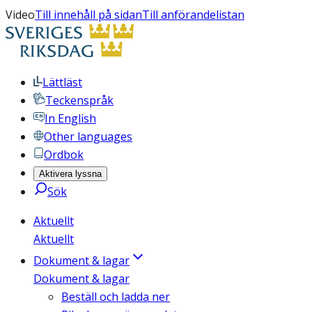
Video
Till innehåll på sidan
Till anförandelistan
Lättläst
Teckenspråk
In English
Other languages
Ordbok
Aktivera lyssna
Sök
Aktuellt
Aktuellt
Dokument & lagar
Dokument & lagar
Beställ och ladda ner