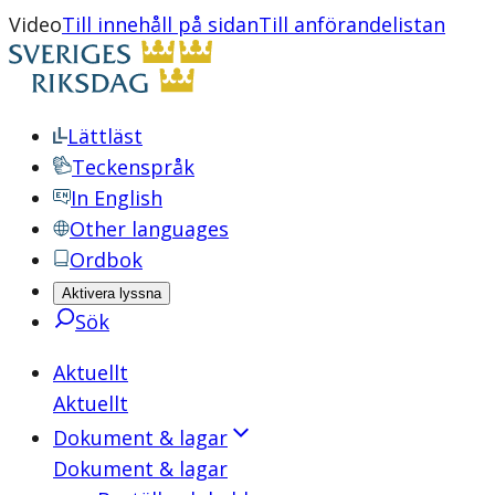
Video
Till innehåll på sidan
Till anförandelistan
Lättläst
Teckenspråk
In English
Other languages
Ordbok
Aktivera lyssna
Sök
Aktuellt
Aktuellt
Dokument & lagar
Dokument & lagar