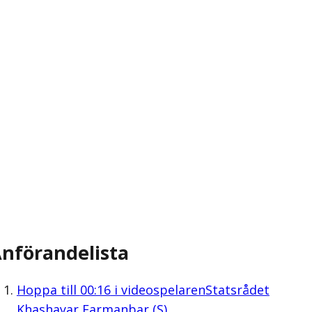
nförandelista
Hoppa till
00:16
i videospelaren
Statsrådet
Khashayar Farmanbar (S)