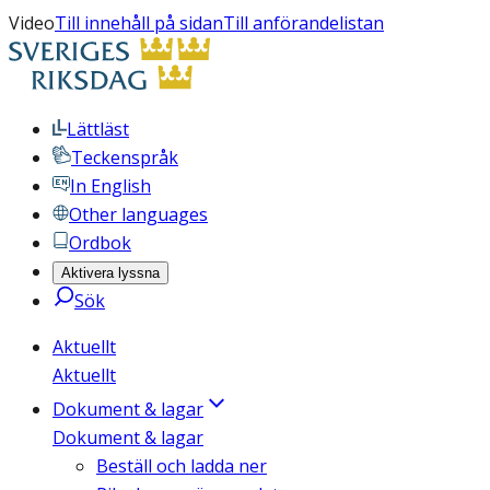
Video
Till innehåll på sidan
Till anförandelistan
Lättläst
Teckenspråk
In English
Other languages
Ordbok
Aktivera lyssna
Sök
Aktuellt
Aktuellt
Dokument & lagar
Dokument & lagar
Beställ och ladda ner