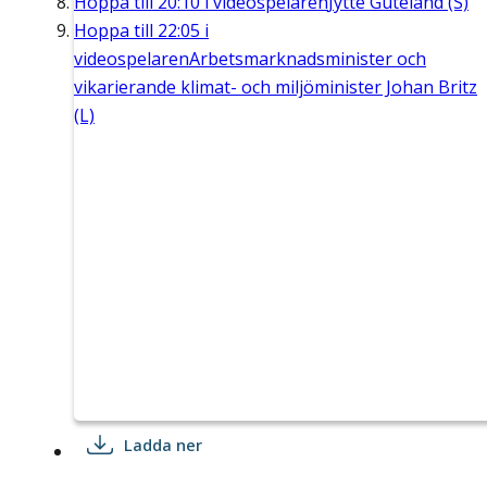
Hoppa till
20:10
i videospelaren
Jytte Guteland (S)
Hoppa till
22:05
i
videospelaren
Arbetsmarknadsminister och
vikarierande klimat- och miljöminister Johan Britz
(L)
Ladda ner