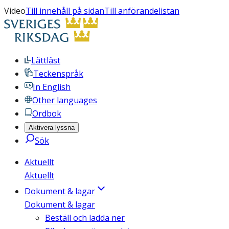
Video
Till innehåll på sidan
Till anförandelistan
Lättläst
Teckenspråk
In English
Other languages
Ordbok
Aktivera lyssna
Sök
Aktuellt
Aktuellt
Dokument & lagar
Dokument & lagar
Beställ och ladda ner