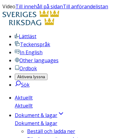
Video
Till innehåll på sidan
Till anförandelistan
Lättläst
Teckenspråk
In English
Other languages
Ordbok
Aktivera lyssna
Sök
Aktuellt
Aktuellt
Dokument & lagar
Dokument & lagar
Beställ och ladda ner