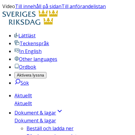
Video
Till innehåll på sidan
Till anförandelistan
Lättläst
Teckenspråk
In English
Other languages
Ordbok
Aktivera lyssna
Sök
Aktuellt
Aktuellt
Dokument & lagar
Dokument & lagar
Beställ och ladda ner