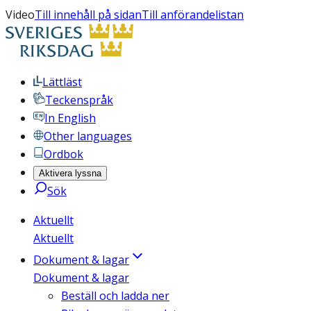
Video
Till innehåll på sidan
Till anförandelistan
Lättläst
Teckenspråk
In English
Other languages
Ordbok
Aktivera lyssna
Sök
Aktuellt
Aktuellt
Dokument & lagar
Dokument & lagar
Beställ och ladda ner