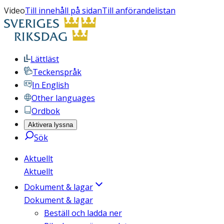
Video
Till innehåll på sidan
Till anförandelistan
Lättläst
Teckenspråk
In English
Other languages
Ordbok
Aktivera lyssna
Sök
Aktuellt
Aktuellt
Dokument & lagar
Dokument & lagar
Beställ och ladda ner