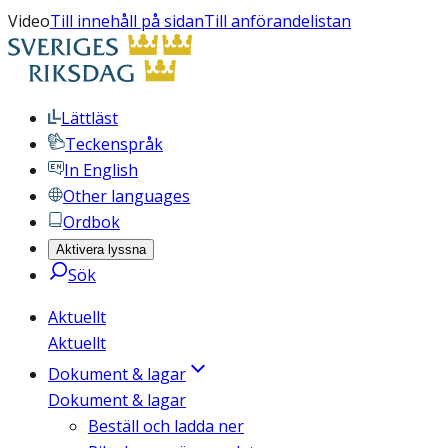
Video
Till innehåll på sidan
Till anförandelistan
Lättläst
Teckenspråk
In English
Other languages
Ordbok
Aktivera lyssna
Sök
Aktuellt
Aktuellt
Dokument & lagar
Dokument & lagar
Beställ och ladda ner