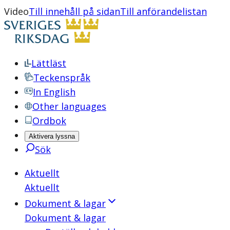
Video
Till innehåll på sidan
Till anförandelistan
Lättläst
Teckenspråk
In English
Other languages
Ordbok
Aktivera lyssna
Sök
Aktuellt
Aktuellt
Dokument & lagar
Dokument & lagar