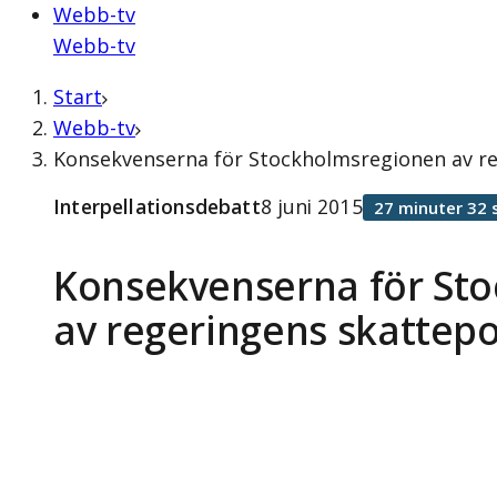
Webb-tv
Webb-tv
Start
Webb-tv
Konsekvenserna för Stockholmsregionen av rege
Interpellationsdebatt
8 juni 2015
27 minuter 32 
Konsekvenserna för St
av regeringens skattepol