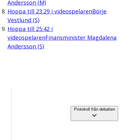
Andersson (M)
Hoppa till
23:29
i videospelaren
Börje
Vestlund (S)
Hoppa till
25:42
i
videospelaren
Finansminister Magdalena
Andersson (S)
Protokoll från debatten