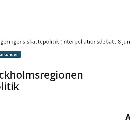
ringens skattepolitik (Interpellationsdebatt 8 jun
sekunder
ockholmsregionen
itik
A