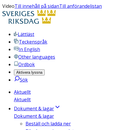
Video
Till innehåll på sidan
Till anförandelistan
Lättläst
Teckenspråk
In English
Other languages
Ordbok
Aktivera lyssna
Sök
Aktuellt
Aktuellt
Dokument & lagar
Dokument & lagar
Beställ och ladda ner