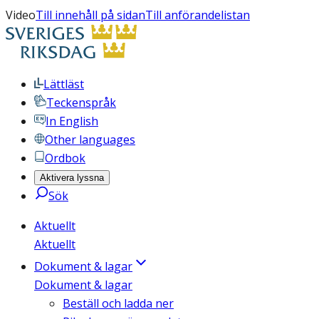
Video
Till innehåll på sidan
Till anförandelistan
Lättläst
Teckenspråk
In English
Other languages
Ordbok
Aktivera lyssna
Sök
Aktuellt
Aktuellt
Dokument & lagar
Dokument & lagar
Beställ och ladda ner