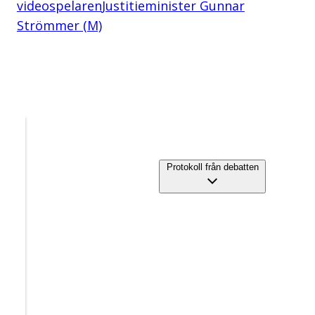
videospelaren
Justitieminister Gunnar
Strömmer (M)
Protokoll från debatten