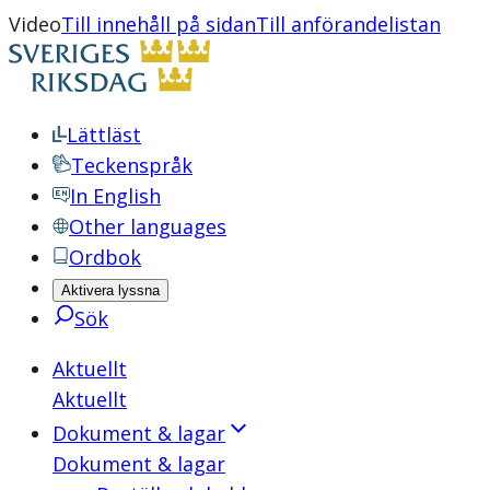
Video
Till innehåll på sidan
Till anförandelistan
Lättläst
Teckenspråk
In English
Other languages
Ordbok
Aktivera lyssna
Sök
Aktuellt
Aktuellt
Dokument & lagar
Dokument & lagar