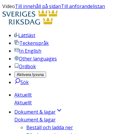
Video
Till innehåll på sidan
Till anförandelistan
Lättläst
Teckenspråk
In English
Other languages
Ordbok
Aktivera lyssna
Sök
Aktuellt
Aktuellt
Dokument & lagar
Dokument & lagar
Beställ och ladda ner