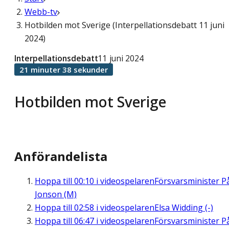
Webb-tv
Hotbilden mot Sverige (Interpellationsdebatt 11 juni
2024)
Interpellationsdebatt
11 juni 2024
21 minuter 38 sekunder
Hotbilden mot Sverige
Anförandelista
Hoppa till
00:10
i videospelaren
Försvarsminister P
Jonson (M)
Hoppa till
02:58
i videospelaren
Elsa Widding (-)
Hoppa till
06:47
i videospelaren
Försvarsminister P