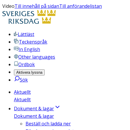
Video
Till innehåll på sidan
Till anförandelistan
Lättläst
Teckenspråk
In English
Other languages
Ordbok
Aktivera lyssna
Sök
Aktuellt
Aktuellt
Dokument & lagar
Dokument & lagar
Beställ och ladda ner