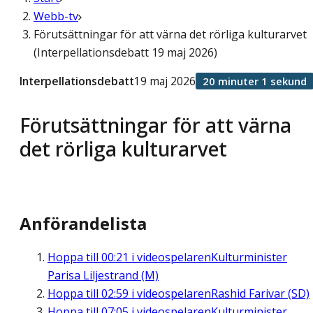
Webb-tv
Förutsättningar för att värna det rörliga kulturarvet
(Interpellationsdebatt 19 maj 2026)
Interpellationsdebatt
19 maj 2026
20 minuter 1 sekund
Förutsättningar för att värna
det rörliga kulturarvet
Anförandelista
Hoppa till
00:21
i videospelaren
Kulturminister
Parisa Liljestrand (M)
Hoppa till
02:59
i videospelaren
Rashid Farivar (SD)
Hoppa till
07:05
i videospelaren
Kulturminister