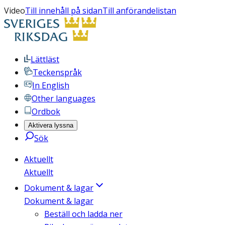
Video
Till innehåll på sidan
Till anförandelistan
Lättläst
Teckenspråk
In English
Other languages
Ordbok
Aktivera lyssna
Sök
Aktuellt
Aktuellt
Dokument & lagar
Dokument & lagar
Beställ och ladda ner