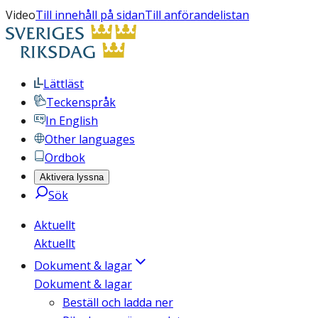
Video
Till innehåll på sidan
Till anförandelistan
Lättläst
Teckenspråk
In English
Other languages
Ordbok
Aktivera lyssna
Sök
Aktuellt
Aktuellt
Dokument & lagar
Dokument & lagar
Beställ och ladda ner