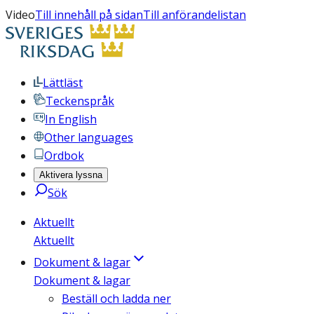
Video
Till innehåll på sidan
Till anförandelistan
Lättläst
Teckenspråk
In English
Other languages
Ordbok
Aktivera lyssna
Sök
Aktuellt
Aktuellt
Dokument & lagar
Dokument & lagar
Beställ och ladda ner