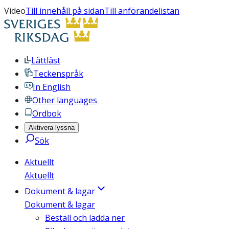
Video
Till innehåll på sidan
Till anförandelistan
Lättläst
Teckenspråk
In English
Other languages
Ordbok
Aktivera lyssna
Sök
Aktuellt
Aktuellt
Dokument & lagar
Dokument & lagar
Beställ och ladda ner