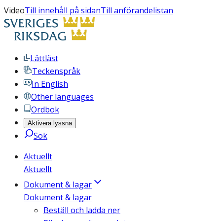
Video
Till innehåll på sidan
Till anförandelistan
Lättläst
Teckenspråk
In English
Other languages
Ordbok
Aktivera lyssna
Sök
Aktuellt
Aktuellt
Dokument & lagar
Dokument & lagar
Beställ och ladda ner