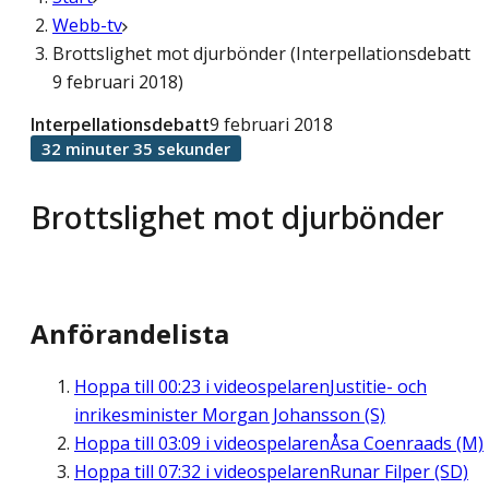
Webb-tv
Brottslighet mot djurbönder (Interpellationsdebatt
9 februari 2018)
Interpellationsdebatt
9 februari 2018
32 minuter 35 sekunder
Brottslighet mot djurbönder
Anförandelista
Hoppa till
00:23
i videospelaren
Justitie- och
inrikesminister Morgan Johansson (S)
Hoppa till
03:09
i videospelaren
Åsa Coenraads (M)
Hoppa till
07:32
i videospelaren
Runar Filper (SD)