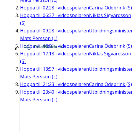
Mats Persson (L)
Hoppa till
02:28
i videospelaren
Carina Ödebrink (S)
Hoppa till
06:37
i videospelaren
Niklas Sigvardsson
(S)
Hoppa till
09:28
i videospelaren
Utbildningsministe
Mats Persson (L)
Hoppa till
13:01
i videospelaren
Carina Ödebrink (S)
Dela/Bädda in
Hoppa till
17:18
i videospelaren
Niklas Sigvardsson
(S)
Hoppa till
18:57
i videospelaren
Utbildningsministe
Mats Persson (L)
Hoppa till
21:23
i videospelaren
Carina Ödebrink (S)
Hoppa till
23:40
i videospelaren
Utbildningsministe
Mats Persson (L)