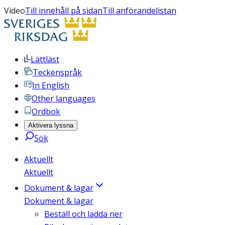
Video
Till innehåll på sidan
Till anförandelistan
Lättläst
Teckenspråk
In English
Other languages
Ordbok
Aktivera lyssna
Sök
Aktuellt
Aktuellt
Dokument & lagar
Dokument & lagar
Beställ och ladda ner