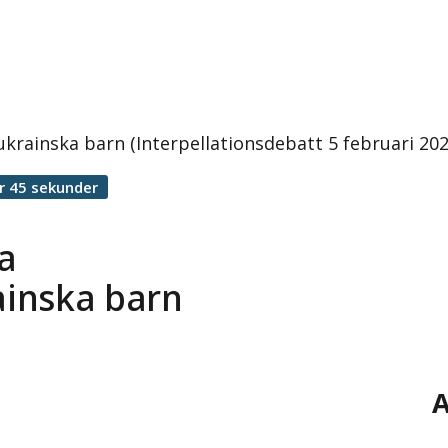
krainska barn (Interpellationsdebatt 5 februari 202
r 45 sekunder
a
ainska barn
A