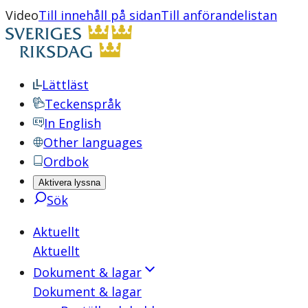
Video
Till innehåll på sidan
Till anförandelistan
Lättläst
Teckenspråk
In English
Other languages
Ordbok
Aktivera lyssna
Sök
Aktuellt
Aktuellt
Dokument & lagar
Dokument & lagar