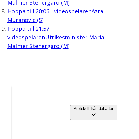
Malmer Stenergard (M)
Hoppa till
20:06
i videospelaren
Azra
Muranovic (S)
Hoppa till
21:57
i
videospelaren
Utrikesminister Maria
Malmer Stenergard (M)
Protokoll från debatten