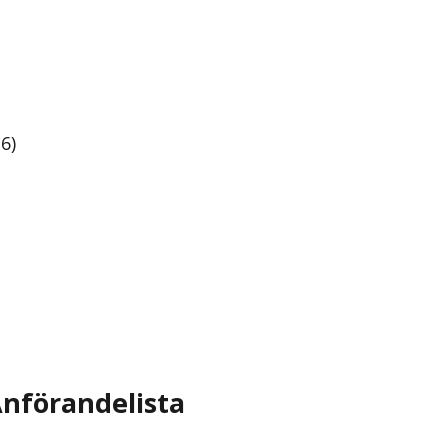
6)
nförandelista