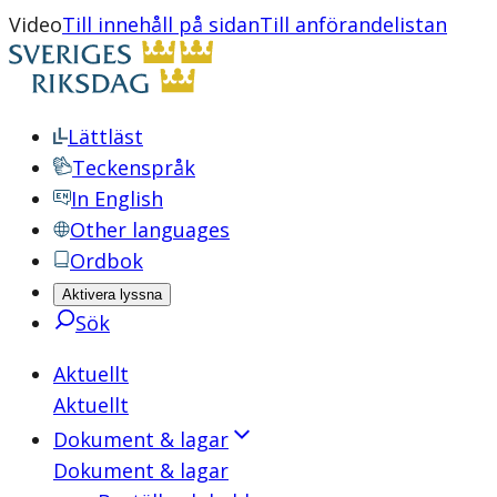
Video
Till innehåll på sidan
Till anförandelistan
Lättläst
Teckenspråk
In English
Other languages
Ordbok
Aktivera lyssna
Sök
Aktuellt
Aktuellt
Dokument & lagar
Dokument & lagar