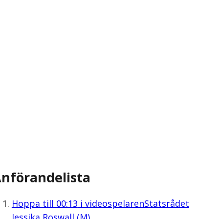
nförandelista
Hoppa till
00:13
i videospelaren
Statsrådet
Jessika Roswall (M)