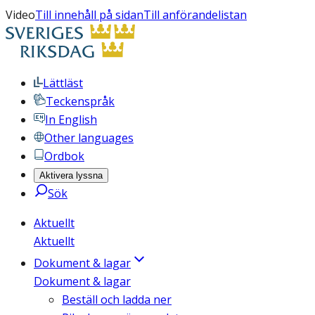
Video
Till innehåll på sidan
Till anförandelistan
Lättläst
Teckenspråk
In English
Other languages
Ordbok
Aktivera lyssna
Sök
Aktuellt
Aktuellt
Dokument & lagar
Dokument & lagar
Beställ och ladda ner